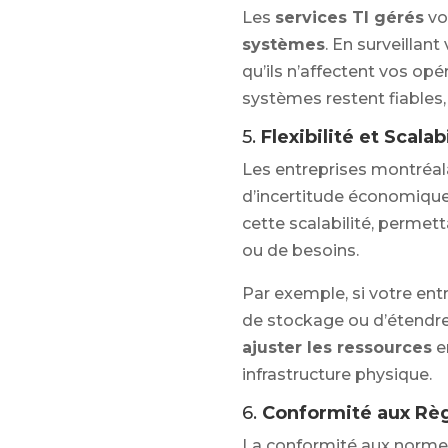
Les
services TI gérés
vo
systèmes
. En surveillan
qu’ils n’affectent vos opé
systèmes restent fiable
5.
Flexibilité et Scalab
Les entreprises montréala
d’incertitude économique
cette scalabilité, permet
ou de besoins.
Par exemple, si votre ent
de stockage ou d’étendre
ajuster les ressources
e
infrastructure physique.
6.
Conformité aux Rè
La conformité aux normes 