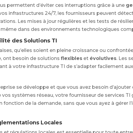
us permettent d’éviter ces interruptions grâce à une
ge
t vos infrastructures 24/7, les fournisseurs peuvent déte
rations. Les mises à jour régulières et les tests de résil
s, même dans des environnements technologiques comp
ilité des Solutions TI
ises, qu’elles soient en pleine croissance ou confronté
, ont besoin de solutions
flexibles
et
évolutives
. Les s
tant à votre infrastructure TI de s’adapter facilement a
reprise se développe et que vous avez besoin d’ajouter
 vos systèmes réseau, votre fournisseur de services TI
n fonction de la demande, sans que vous ayez à gérer l
glementations Locales
et régulations locales est essentielle pour toute entrep