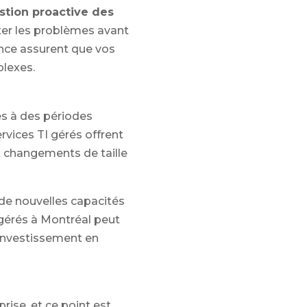
stion proactive des
cter les problèmes avant
ience assurent que vos
lexes.
es à des périodes
ervices TI gérés offrent
ux changements de taille
 de nouvelles capacités
 gérés à Montréal peut
’investissement en
rise, et ce point est