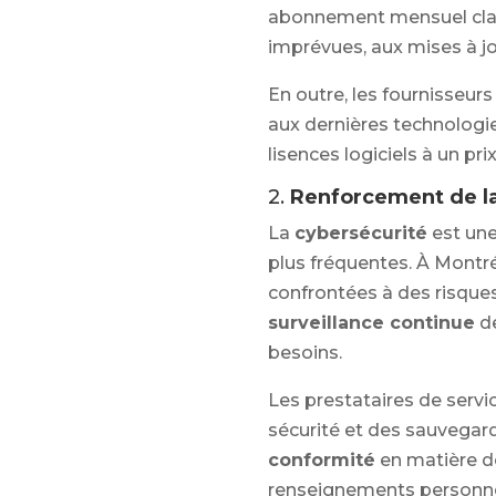
abonnement mensuel clair
imprévues, aux mises à j
En outre, les fournisseurs
aux dernières technologies 
lisences logiciels à un pri
2.
Renforcement de la
La
cybersécurité
est une
plus fréquentes. À Montré
confrontées à des risques
surveillance continue
de
besoins.
Les prestataires de servic
sécurité et des sauvegarde
conformité
en matière de
renseignements personne